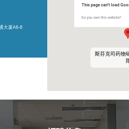
This page can't load Goo
Do you own this website?
大厦A6-8
斯芬克司药物